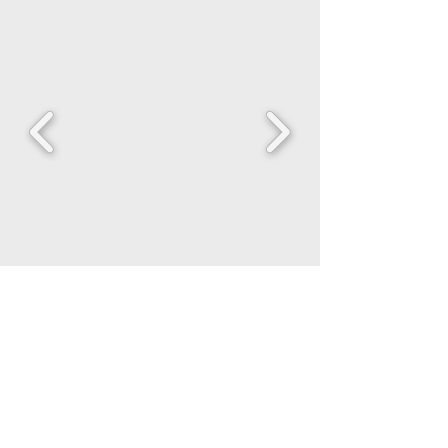
Event Taste Fronmühle e.K.
Freitag bis Montag geöffnet
Oliver Uphues |
Fronmühle 2, 67454