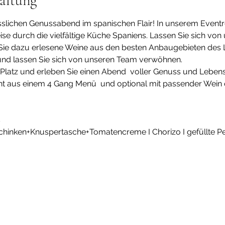
altung
slichen Genussabend im spanischen Flair! In unserem Eventre
eise durch die vielfältige Küche Spaniens. Lassen Sie sich von
ie dazu erlesene Weine aus den besten Anbaugebieten des La
und lassen Sie sich von unseren Team verwöhnen.
en Platz und erleben Sie einen Abend  voller Genuss und Leben
t aus einem 4 Gang Menü  und optional mit passender Wein 
s
I Schinken+Knuspertasche+Tomatencreme I Chorizo I gefüllte Peppe