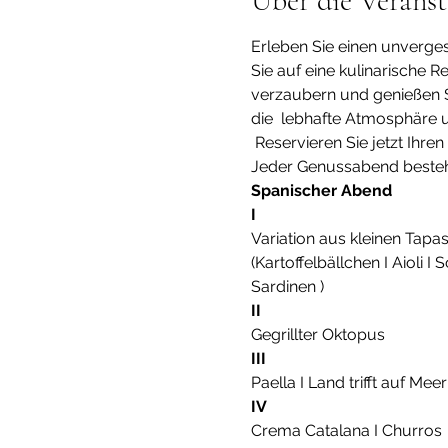
Über die Veranst
Erleben Sie einen unverges
Sie auf eine kulinarische R
verzaubern und genießen S
die  lebhafte Atmosphäre 
 Reservieren Sie jetzt Ihr
Jeder Genussabend besteh
Spanischer Abend
I
Variation aus kleinen Tapa
(Kartoffelbällchen I Aioli 
Sardinen )
II
Gegrillter Oktopus
III
Paella I Land trifft auf Meer
IV
Crema Catalana I Churros