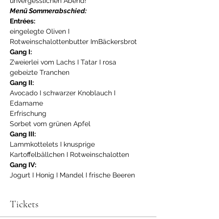
unvergesslichen Abend!
Menü Sommerabschied:
Entrées: 
eingelegte Oliven I 
Rotweinschalottenbutter ImBäckersbrot
Gang I:
Zweierlei vom Lachs I Tatar I rosa 
gebeizte Tranchen
Gang II:
Avocado I schwarzer Knoblauch I 
Edamame
Erfrischung
Sorbet vom grünen Apfel
Gang III:
Lammkottelets I knusprige 
Kartoffelbällchen I Rotweinschalotten
Gang IV:
Jogurt I Honig I Mandel I frische Beeren
Tickets