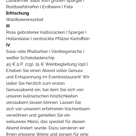
Lauwarmer Salat vom grünen Spargel I 
Rostbeefstreifen I Erdbeere I Feta
Erfrischung
Waldbeerensorbet
III
Rosa gebratener Kalbsrücken I Spargel I 
Hollandaise I zerdrückte Pfälzer Kartoffeln
IV
Sous-vide Rhabarber I Vanilleganache I 
weißer Schokoladenchip
45 € p.P. zzgl. 15 € Weinbegleitung (opt.)
Erleben Sie einen Abend voller Genuss 
und Entspannung im Eventrestaurant! Wir 
laden Sie herzlich zum ersten 
Genussabend ein, bei dem Sie sich von 
unseren kulinarischen Köstlichkeiten 
verzaubern lassen können. Lassen Sie 
sich von unserem erfahrenen Küchenteam 
verwöhnen und genießen Sie ein 
exklusives Menü, das speziell für diesen 
Abend kreiert wurde. Dazu servieren wir 
Ihnen erlesene Weine und sorgen für eine 