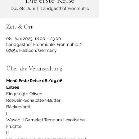
Die erste Reise
Do., 08. Juni
  |  
Landgasthof Fronmühle
Zeit & Ort
08. Juni 2023, 18:00 – 23:00
Landgasthof Fronmühle, Fronmühle 2,
67454 Haßloch, Germany
Über die Veranstaltung
Menü Erste Reise 08./09.06.
Entrée
Eingelegte Oliven
Rotwein-Schalotten-Butter
Bäckersbrot
I
Wasabi I Garnele I Tempura I exotische 
Früchte
II