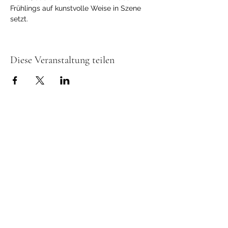
Frühlings auf kunstvolle Weise in Szene 
setzt.
Diese Veranstaltung teilen
Event Taste Fronmühle e.K.
Freitag bis Montag geöffnet
Oliver Uphues |
Fronmühle 2, 67454
Haßloch | E-Mail:
info@eventtaste.de
Impressum